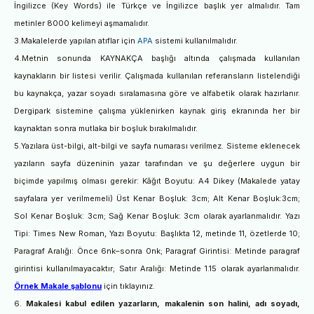
İngilizce (Key Words) ile Türkçe ve İngilizce başlık yer almalıdır. Tam
metinler 8000 kelimeyi aşmamalıdır.
3.Makalelerde yapılan atıflar için
APA
sistemi kullanılmalıdır.
4.Metnin sonunda KAYNAKÇA başlığı altında çalışmada kullanılan
kaynakların bir listesi verilir. Çalışmada kullanılan referansların listelendiği
bu kaynakça, yazar soyadı sıralamasına göre ve alfabetik olarak hazırlanır.
Dergipark sistemine çalışma yüklenirken kaynak giriş ekranında her bir
kaynaktan sonra mutlaka bir boşluk bırakılmalıdır.
5.Yazılara üst-bilgi, alt-bilgi ve sayfa numarası verilmez. Sisteme eklenecek
yazıların sayfa düzeninin yazar tarafından ve şu değerlere uygun bir
biçimde yapılmış olması gerekir: Kâğıt Boyutu: A4 Dikey (Makalede yatay
sayfalara yer verilmemeli) Üst Kenar Boşluk: 3cm; Alt Kenar Boşluk:3cm;
Sol Kenar Boşluk: 3cm; Sağ Kenar Boşluk: 3cm olarak ayarlanmalıdır. Yazı
Tipi: Times New Roman, Yazı Boyutu: Başlıkta 12, metinde 11, özetlerde 10;
Paragraf Aralığı: Önce 6nk–sonra 0nk; Paragraf Girintisi: Metinde paragraf
girintisi kullanılmayacaktır; Satır Aralığı: Metinde 1.15 olarak ayarlanmalıdır.
Örnek Makale şablonu
için tıklayınız.
6.
Makalesi kabul edilen yazarların, makalenin son halini, adı soyadı,