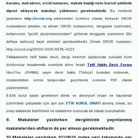
kurumu, mail adresi, orcid numarası, makale başlığı notu (varsa) şeklinde
dipnot ekleyerek makaleyi yüklemesi gerekmektedir.
Bu nedenle
yazarların
http://orcid.org
adresinden ücretsiz olarak, bireysel ORCID
numaralarını almaları ve alınan ORCID numarasının, dergipark üzerinden,
kullanıcının "profil düzenlemesinden" girilerek dergipark sistemine (Bir
defaya mahsus) kayıt etmeleri gerekmektedir. Örnek ORCID numarası:
http://orcid.org/0000-0001-6578-4223
7.Makalelerin telif hakkı devri, dergi internet sayfasında sunulan form
doldurulup imzalanmak suretiyle alınır. İmzalı
Telif Hakkı Devir Formu
(doc)’nu JOHMAL yayın devir hakkı (Türkçe) buradan indirerek,
imzalandıktan sonra tarayıcıdan geçirilerek sisteme PDF olarak
yüklenmelidir.
8.Etik kurul kararı gerektiren klinik ve deneysel insan ve hayvanlar
üzerindeki çalışmalar için ayrı ayrı
ETİK KURUL ONAYI
alınmış olmalı, bu
onay makalede belirtilmeli ve makalenin sonunda ek olarak sunulmalıdır.
9. Makaleler yazılırken dergimizde yayınlanmış
makalelerden atıfların da yer alması gerekmektedir.
10.Makaleler yazılırken SCOPUS index veri tabanında yer