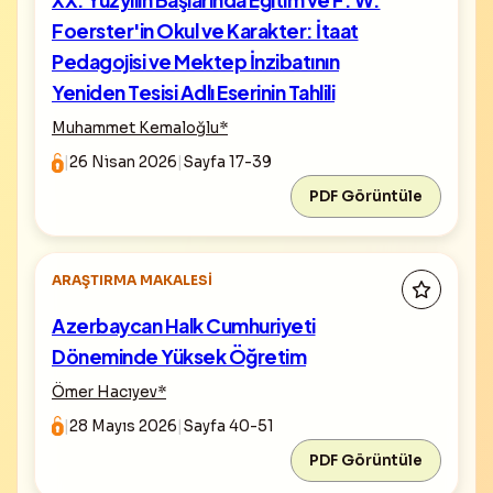
XX. Yüzyılın Başlarında Eğitim ve F. W.
Foerster'in Okul ve Karakter: İtaat
Pedagojisi ve Mektep İnzibatının
Yeniden Tesisi Adlı Eserinin Tahlili
Muhammet Kemaloğlu
*
|
26 Nisan 2026
|
Sayfa 17-39
PDF Görüntüle
ARAŞTIRMA MAKALESI
Azerbaycan Halk Cumhuriyeti
Döneminde Yüksek Öğretim
Ömer Hacıyev
*
|
28 Mayıs 2026
|
Sayfa 40-51
PDF Görüntüle