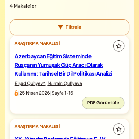
4 Makaleler
Filtrele
ARAŞTIRMA MAKALESI
Azerbaycan Eğitim Sisteminde
Rusçanın Yumuşak Güç Aracı Olarak
Kullanımı: Tarihsel Bir Dil Politikası Analizi
Elşad Quliyev
*
,
Nərmin Quliyeva
|
25 Nisan 2026
|
Sayfa 1-16
PDF Görüntüle
ARAŞTIRMA MAKALESI