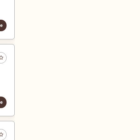
le
le