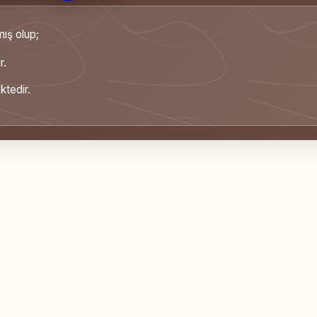
mış olup;
r.
tedir.