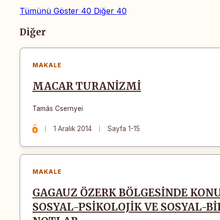
Tümünü Göster
40
Diğer
40
Makaleler
Diğer
MAKALE
MACAR TURANİZMİ
Tamás Csernyei
1 Aralık 2014
Sayfa 1-15
MAKALE
GAGAUZ ÖZERK BÖLGESİNDE KON
SOSYAL-PSİKOLOJİK VE SOSYAL-B