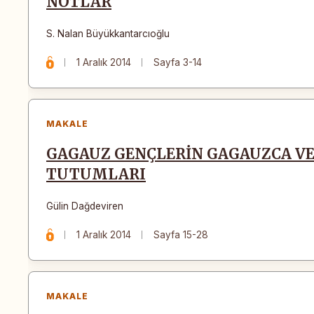
NOTLAR
S. Nalan Büyükkantarcıoğlu
1 Aralık 2014
Sayfa 3-14
MAKALE
GAGAUZ GENÇLERİN GAGAUZCA VE 
TUTUMLARI
Gülin Dağdeviren
1 Aralık 2014
Sayfa 15-28
MAKALE