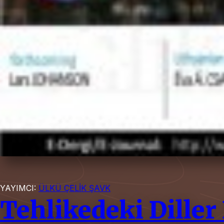
YAYIMCI:
ÜLKÜ ÇELİK ŞAVK
Tehlikedeki Diller