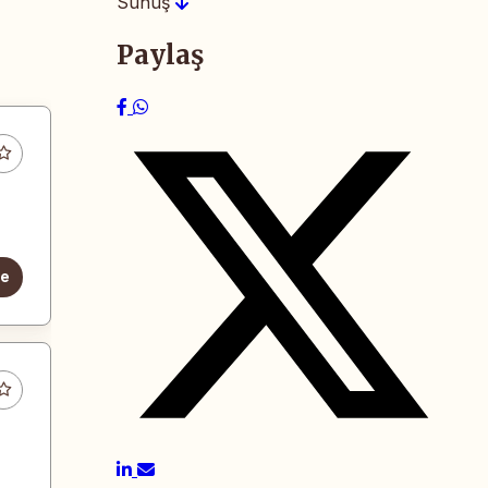
Sunuş
Paylaş
le