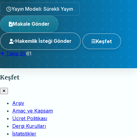
Yayın Modeli: Sürekli Yayın
Makale Gönder
Hakemlik İsteği Gönder
Keşfet
Takip Et
61
Keşfet
Arşiv
Amaç ve Kapsam
Ücret Politikası
Dergi Kurulları
İstatistikler