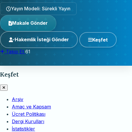
Yayın Modeli: Sürekli Yayın
Makale Gönder
Hakemlik İsteği Gönder
Keşfet
Takip Et
61
Keşfet
Arşiv
Amaç ve Kapsam
Ücret Politikası
Dergi Kurulları
İstatistikler