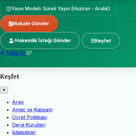
Yayın Modeli: Süreli Yayın (Haziran - Aralık)
Makale Gönder
Hakemlik İsteği Gönder
Keşfet
Takip Et
37
Keşfet
Arşiv
Amaç ve Kapsam
Ücret Politikası
Dergi Kurulları
İstatistikler