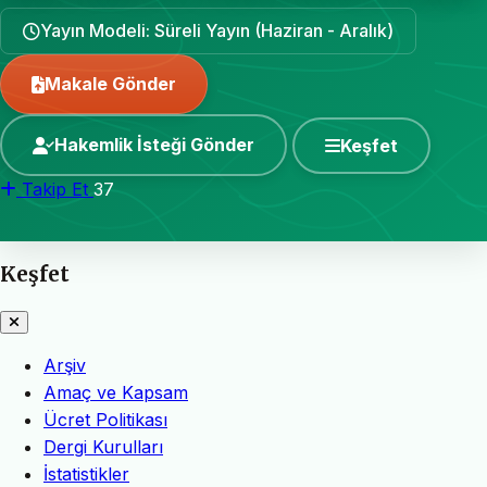
Yayın Modeli: Süreli Yayın (Haziran - Aralık)
Makale Gönder
Hakemlik İsteği Gönder
Keşfet
Takip Et
37
Keşfet
Arşiv
Amaç ve Kapsam
Ücret Politikası
Dergi Kurulları
İstatistikler