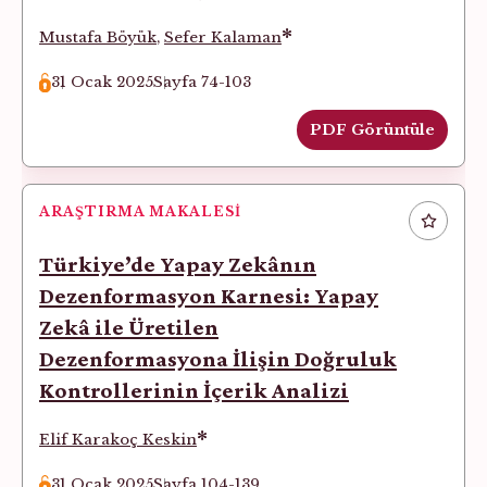
*
Mustafa Böyük
,
Sefer Kalaman
31 Ocak 2025
Sayfa 74-103
PDF Görüntüle
ARAŞTIRMA MAKALESI
Türkiye’de Yapay Zekânın
Dezenformasyon Karnesi: Yapay
Zekâ ile Üretilen
Dezenformasyona İlişin Doğruluk
Kontrollerinin İçerik Analizi
*
Elif Karakoç Keskin
31 Ocak 2025
Sayfa 104-139