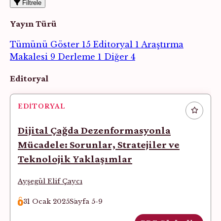
Filtrele
Yayın Türü
Tümünü Göster
15
Editoryal
1
Araştırma
Makalesi
9
Derleme
1
Diğer
4
Makaleler
Editoryal
EDITORYAL
Dijital Çağda Dezenformasyonla
Mücadele: Sorunlar, Stratejiler ve
Teknolojik Yaklaşımlar
Ayşegül Elif Çaycı
31 Ocak 2025
Sayfa 5-9