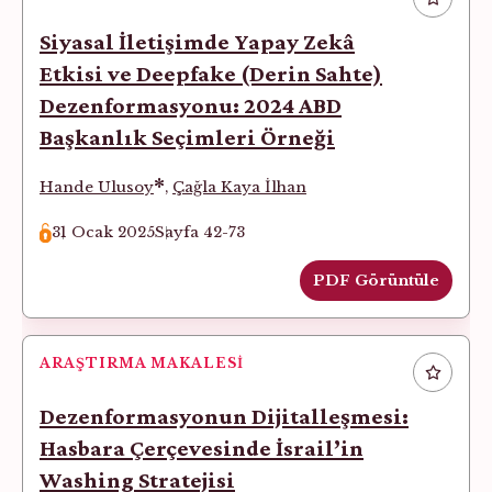
Siyasal İletişimde Yapay Zekâ
Etkisi ve Deepfake (Derin Sahte)
Dezenformasyonu: 2024 ABD
Başkanlık Seçimleri Örneği
*
Hande Ulusoy
,
Çağla Kaya İlhan
31 Ocak 2025
Sayfa 42-73
PDF Görüntüle
ARAŞTIRMA MAKALESI
Dezenformasyonun Dijitalleşmesi:
Hasbara Çerçevesinde İsrail’in
Washing Stratejisi