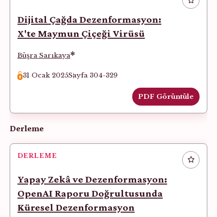
Dijital Çağda Dezenformasyon:
X'te Maymun Çiçeği Virüsü
*
Büşra Sarıkaya
31 Ocak 2025
Sayfa 304-329
PDF Görüntüle
Derleme
DERLEME
Yapay Zekâ ve Dezenformasyon:
OpenAI Raporu Doğrultusunda
Küresel Dezenformasyon