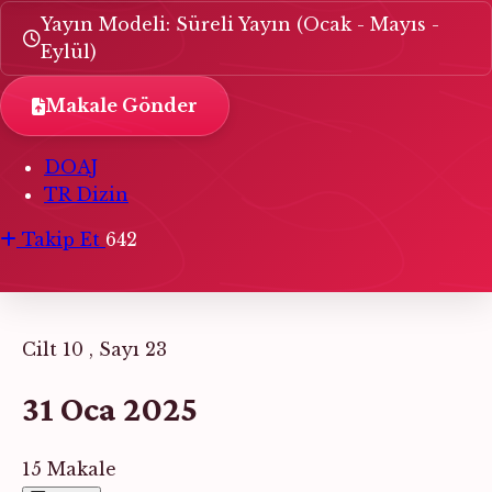
Yayın Modeli: Süreli Yayın (Ocak - Mayıs -
Eylül)
Makale Gönder
DOAJ
TR Dizin
Takip Et
642
Cilt 10 , Sayı 23
31 Oca 2025
15 Makale