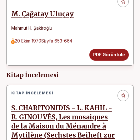
M. Çağatay Uluçay
Mahmut H. Şakiroğlu
20 Ekim 1970
Sayfa 653-664
PDF Görüntüle
Kitap İncelemesi
KITAP İNCELEMESI
S. CHARITONIDIS - L. KAHIL -
R. GINOUVÈS, Les mosaiques
de la Maison du Ménandre à
Mytilène (Sechstes Beiheft zur