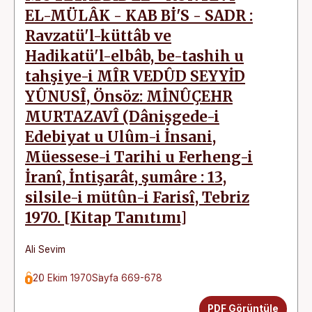
EL-MÜLÂK - KAB Bİ'S - SADR :
Ravzatü'l-küttâb ve
Hadikatü'l-elbâb, be-tashih u
tahşiye-i MÎR VEDÛD SEYYİD
YÛNUSÎ, Önsöz: MİNÛÇEHR
MURTAZAVÎ (Dânişgede-i
Edebiyat u Ulûm-i İnsani,
Müessese-i Tarihi u Ferheng-i
İranî, İntişarât, şumâre : 13,
silsile-i mütûn-i Farisî, Tebriz
1970. [Kitap Tanıtımı]
Ali Sevim
20 Ekim 1970
Sayfa 669-678
PDF Görüntüle