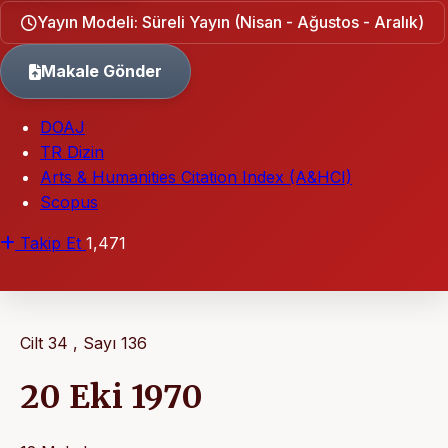
Yayın Modeli: Süreli Yayın (Nisan - Ağustos - Aralık)
Makale Gönder
DOAJ
TR Dizin
Arts & Humanities Citation Index (A&HCI)
Scopus
Takip Et
1,471
Cilt 34 , Sayı 136
20 Eki 1970