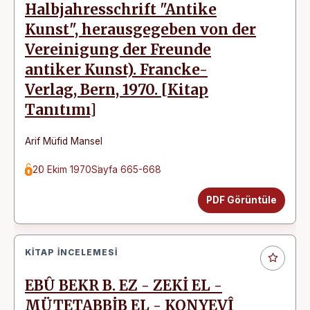
Halbjahresschrift "Antike
Kunst", herausgegeben von der
Vereinigung der Freunde
antiker Kunst). Francke-
Verlag, Bern, 1970. [Kitap
Tanıtımı]
Arif Müfid Mansel
20 Ekim 1970
Sayfa 665-668
PDF Görüntüle
KITAP İNCELEMESI
EBÛ BEKR B. EZ - ZEKİ EL -
MÜTETABBİB EL - KONYEVÎ