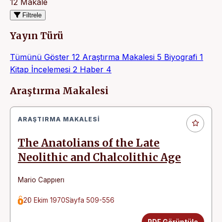
12 Makale
Filtrele
Yayın Türü
Tümünü Göster
12
Araştırma Makalesi
5
Biyografi
1
Kitap İncelemesi
2
Haber
4
Makaleler
Araştırma Makalesi
ARAŞTIRMA MAKALESI
The Anatolians of the Late
Neolithic and Chalcolithic Age
Mario Cappıerı
20 Ekim 1970
Sayfa 509-556
PDF Görüntüle