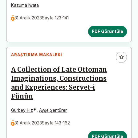
Kazuma Iwata
31 Aralık 2023
Sayfa 123-141
PDF Görüntüle
ARAŞTIRMA MAKALESI
A Collection of Late Ottoman
Imaginations, Constructions
and Experiences: Servet-i
Fünûn
*
Gürbey Hiz
,
Ayşe Şentürer
31 Aralık 2023
Sayfa 143-162
PDF Görüntüle