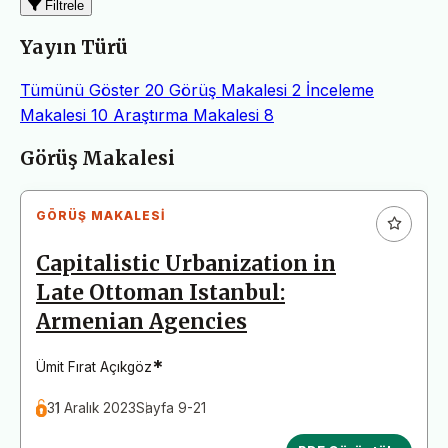
Filtrele
Yayın Türü
Tümünü Göster
20
Görüş Makalesi
2
İnceleme
Makalesi
10
Araştırma Makalesi
8
Makaleler
Görüş Makalesi
GÖRÜŞ MAKALESI
Capitalistic Urbanization in
Late Ottoman Istanbul:
Armenian Agencies
*
Ümit Fırat Açıkgöz
31 Aralık 2023
Sayfa 9-21