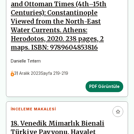
and Ottoman Times (4th–15th
Centuries): Constantinople
Viewed from the North-East
Water Currents. Athens:
Herodotos, 2020. 238 pages, 2
maps. ISBN: 9789604853816
Danielle Tınterrı
31 Aralık 2023
Sayfa 219-219
PDF Görüntüle
İNCELEME MAKALESI
18. Venedik Mimarlık Bienali
Türkiye Pavyonu. Hayalet