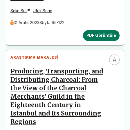
*
Selin Sur
,
Ufuk Serin
31 Aralık 2023
Sayfa 95-122
PDF Görüntüle
ARAŞTIRMA MAKALESI
Producing, Transporting, and
Distributing Charcoal: From
the View of the Charcoal
Merchants’ Guild in the
Eighteenth Century in
Istanbul and Its Surrounding
Regions