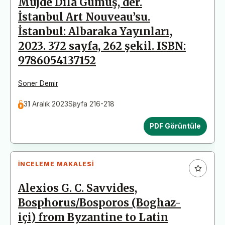
Müjde Dila Gümüş, der.
İstanbul Art Nouveau’su.
İstanbul: Albaraka Yayınları,
2023. 372 sayfa, 262 şekil. ISBN:
9786054137152
Soner Demir
31 Aralık 2023
Sayfa 216-218
PDF Görüntüle
İNCELEME MAKALESI
Alexios G. C. Savvides,
Bosphorus/Bosporos (Boghaz-
içi) from Byzantine to Latin