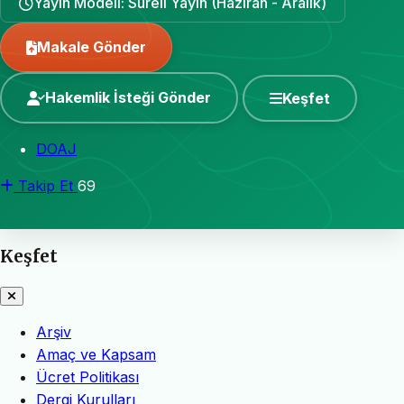
Yayın Modeli: Süreli Yayın (Haziran - Aralık)
Makale Gönder
Hakemlik İsteği Gönder
Keşfet
DOAJ
Takip Et
69
Keşfet
Arşiv
Amaç ve Kapsam
Ücret Politikası
Dergi Kurulları