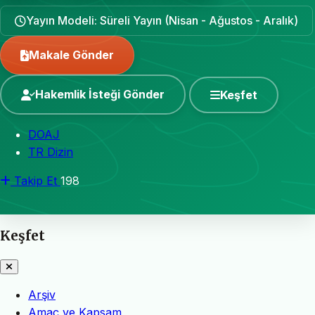
Yayın Modeli: Süreli Yayın (Nisan - Ağustos - Aralık)
Makale Gönder
Hakemlik İsteği Gönder
Keşfet
DOAJ
TR Dizin
Takip Et
198
Keşfet
Arşiv
Amaç ve Kapsam