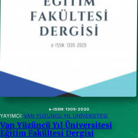
e-ISSN: 1305-2020
YAYIMCI:
VAN YÜZÜNCÜ YIL ÜNİVERSİTESİ
Van Yüzüncü Yıl Üniversitesi
Eğitim Fakültesi Dergisi