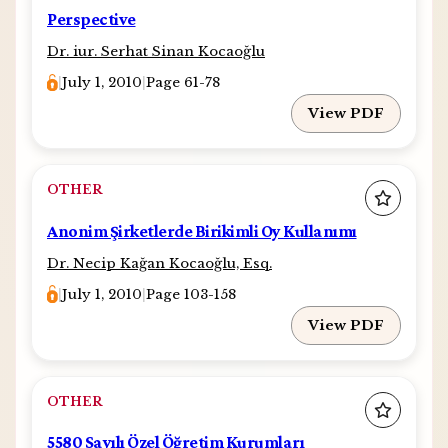
Perspective
Dr. iur. Serhat Sinan Kocaoğlu
|
July 1, 2010
|
Page 61-78
View PDF
OTHER
Anonim Şirketlerde Birikimli Oy Kullanımı
Dr. Necip Kağan Kocaoğlu, Esq.
|
July 1, 2010
|
Page 103-158
View PDF
OTHER
5580 Sayılı Özel Öğretim Kurumları