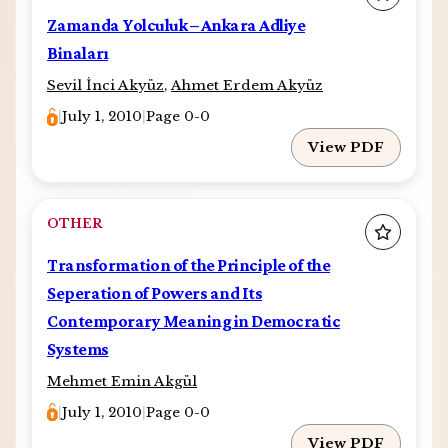
Zamanda Yolculuk – Ankara Adliye
Binaları
Sevil İnci Akyüz
,
Ahmet Erdem Akyüz
|
July 1, 2010
|
Page 0-0
View PDF
OTHER
Transformation of the Principle of the
Seperation of Powers and Its
Contemporary Meaning in Democratic
Systems
Mehmet Emin Akgül
|
July 1, 2010
|
Page 0-0
View PDF