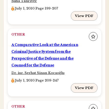
Süha Tanrıver
|
July 1, 2010
|
Page 199-207
View PDF
OTHER
A Comparative Look at the American
Criminal Justice System from the
Perspective of the Defense and the
Counsel for the Defense
Dr. iur. Serhat Sinan Kocaoğlu
|
July 1, 2010
|
Page 209-247
View PDF
OTHER