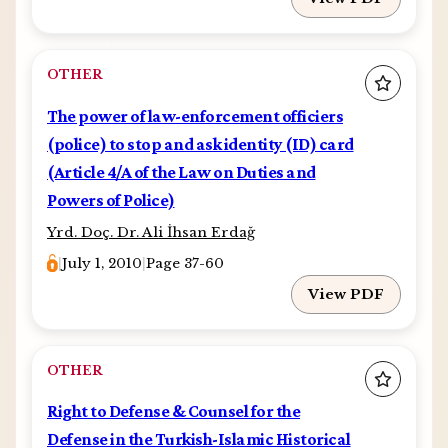
OTHER
The power of law-enforcement officiers
(police) to stop and ask identity (ID) card
(Article 4/A of the Law on Duties and
Powers of Police)
Yrd. Doç. Dr. Ali İhsan Erdağ
|
July 1, 2010
|
Page 37-60
View PDF
OTHER
Right to Defense & Counsel for the
Defense in the Turkish-Islamic Historical