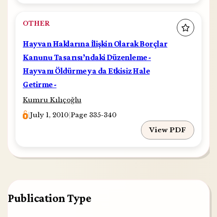
OTHER
Hayvan Haklarına İlişkin Olarak Borçlar
Kanunu Tasarısı’ndaki Düzenleme -
Hayvanı Öldürme ya da Etkisiz Hale
Getirme -
Kumru Kılıçoğlu
|
July 1, 2010
|
Page 335-340
View PDF
Publication Type