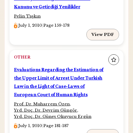
Kanunu ve Getirdiği Yenilikler
Pelin Taşkın
|
July 1, 2010
|
Page 159-178
View PDF
OTHER
Evaluations Regarding the Estimation of
the Upper Limit of Arrest Under Turkish
Law in the Light of Case-Laws of
European Court of Human Rights
Prof. Dr. Muharrem Özen
,
Yrd. Doç. Dr. Devrim Güngör
,
Yrd. Doç. Dr. Güneş Okuyucu Ergün
|
July 1, 2010
|
Page 181-187