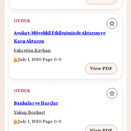
OTHER
Avukat-Müvekkil Etkileşiminde Aktarım ve
Karşı Aktarım
Fahrettin Kayhan
|
July 1, 2010
|
Page 0-0
View PDF
OTHER
Bankalar ve Harçlar
Yakup Bozkurt
|
July 1, 2010
|
Page 0-0
View PDF