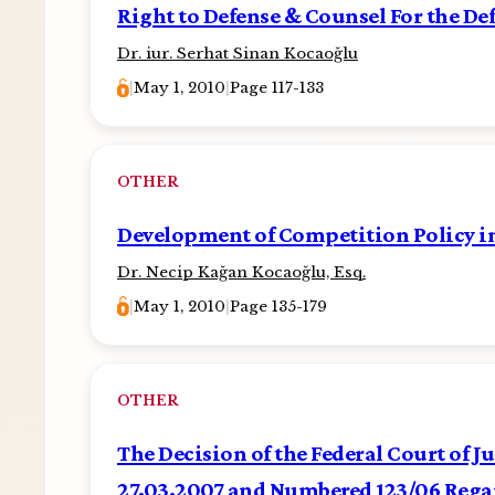
Right to Defense & Counsel For the Def
Dr. iur. Serhat Sinan Kocaoğlu
|
May 1, 2010
|
Page 117-133
OTHER
Development of Competition Policy i
Dr. Necip Kağan Kocaoğlu, Esq.
|
May 1, 2010
|
Page 135-179
OTHER
The Decision of the Federal Court of Jus
27.03.2007 and Numbered 123/06 Regar