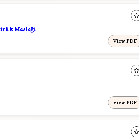
irlik Mesleği
View PDF
View PDF