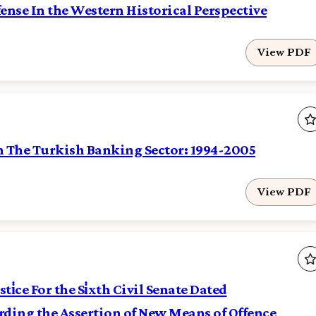
ense In the Western Historical Perspective
View PDF
n The Turkish Banking Sector: 1994-2005
View PDF
ti̇ce For the Si̇xth Civil Senate Dated
ding the Assertion of New Means of Offence