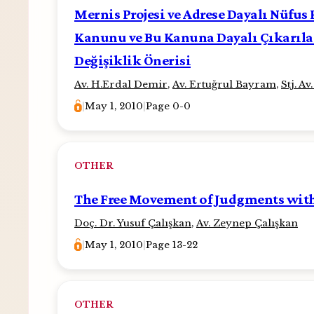
Mernis Projesi ve Adrese Dayalı Nüfus 
Kanunu ve Bu Kanuna Dayalı Çıkarıla
Değişiklik Önerisi
Av. H.Erdal Demir
,
Av. Ertuğrul Bayram
,
Stj. A
|
May 1, 2010
|
Page 0-0
OTHER
The Free Movement of Judgments wit
Doç. Dr. Yusuf Çalışkan
,
Av. Zeynep Çalışkan
|
May 1, 2010
|
Page 13-22
OTHER