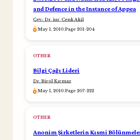
and Defence in the Instance of Appea
Çev.: Dr. iur. Cenk Akil
|
May 1, 2010
|
Page 201-204
OTHER
Bilgi Çağı Lideri
Dr. Birol Kırmaz
|
May 1, 2010
|
Page 207-222
OTHER
Anonim Şirketlerin Kısmi Bölünmeler