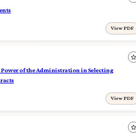
ents
View PDF
 Power of the Administration in Selecting
racts
View PDF