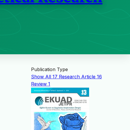
Publication Type
Show All
17
Research Article
16
Review
1