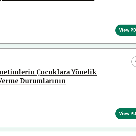
View P
Yönetimlerin Çocuklara Yönelik
 Verme Durumlarının
View P