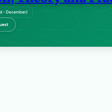
ust - December)
uest