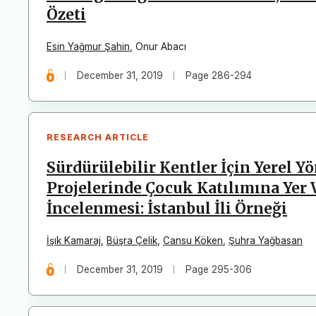
Özeti
Esin Yağmur Şahin
,
Onur Abacı
December 31, 2019
Page 286-294
RESEARCH ARTICLE
Sürdürülebilir Kentler İçin Yerel 
Projelerinde Çocuk Katılımına Yer
İncelenmesi: İstanbul İli Örneği
İşık Kamaraj
,
Büşra Çelik
,
Cansu Köken
,
Şuhra Yağbasan
December 31, 2019
Page 295-306