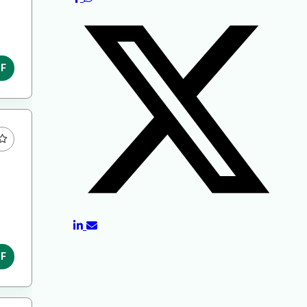
DF
DF