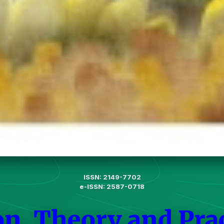
ISSN: 2149-7702
e-ISSN: 2587-0718
on, Theory and Pra