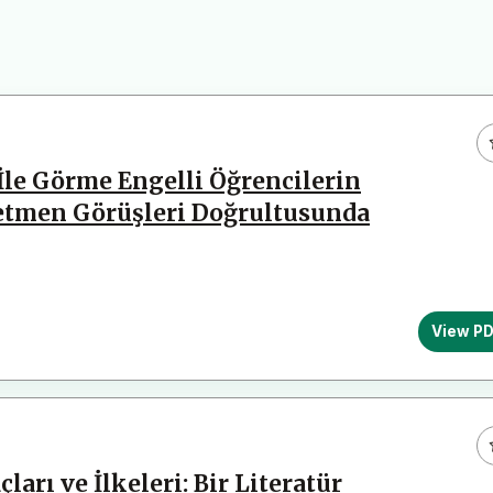
İle Görme Engelli Öğrencilerin
retmen Görüşleri Doğrultusunda
View P
arı ve İlkeleri: Bir Literatür