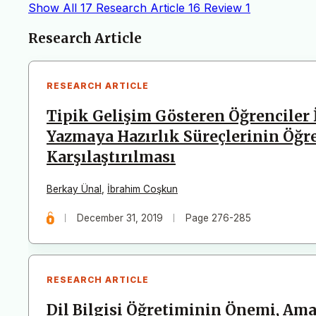
Show All
17
Research Article
16
Review
1
Articles
Research Article
RESEARCH ARTICLE
Tipik Gelişim Gösteren Öğrenciler 
Yazmaya Hazırlık Süreçlerinin Öğ
Karşılaştırılması
Berkay Ünal
,
İbrahim Coşkun
December 31, 2019
Page 276-285
RESEARCH ARTICLE
Dil Bilgisi Öğretiminin Önemi, Amaçl