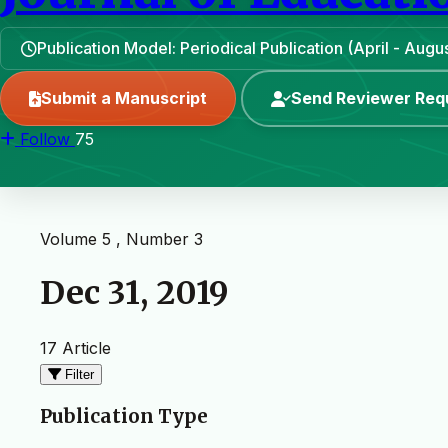
Publication Model: Periodical Publication (April - Aug
Submit a Manuscript
Send Reviewer Req
Follow
75
Volume 5 , Number 3
Dec 31, 2019
17 Article
Filter
Publication Type