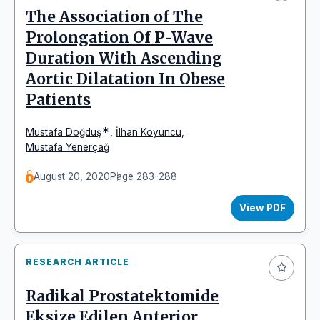
The Association of The
Prolongation Of P-Wave
Duration With Ascending
Aortic Dilatation In Obese
Patients
*
Mustafa Doğduş
,
İlhan Koyuncu
,
Mustafa Yenerçağ
August 20, 2020
Page 283-288
View PDF
RESEARCH ARTICLE
Radikal Prostatektomide
Eksize Edilen Anterior