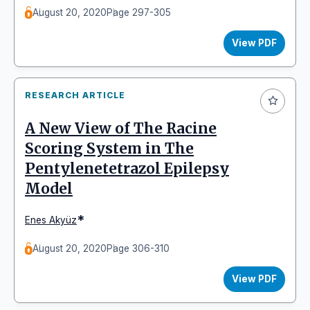
August 20, 2020
Page 297-305
View PDF
RESEARCH ARTICLE
A New View of The Racine
Scoring System in The
Pentylenetetrazol Epilepsy
Model
*
Enes Akyüz
August 20, 2020
Page 306-310
View PDF