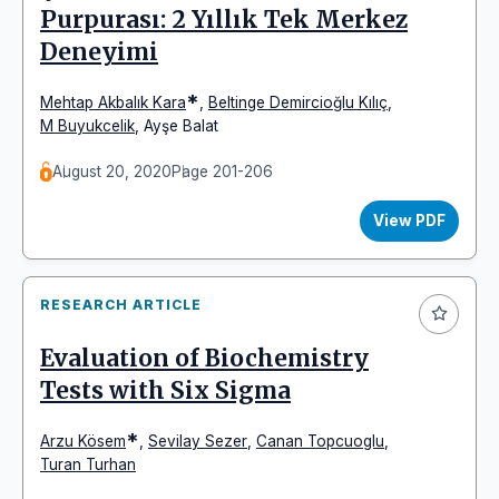
Purpurası: 2 Yıllık Tek Merkez
Deneyimi
*
Mehtap Akbalık Kara
,
Beltinge Demircioğlu Kılıç
,
M Buyukcelik
,
Ayşe Balat
August 20, 2020
Page 201-206
View PDF
RESEARCH ARTICLE
Evaluation of Biochemistry
Tests with Six Sigma
*
Arzu Kösem
,
Sevilay Sezer
,
Canan Topcuoglu
,
Turan Turhan