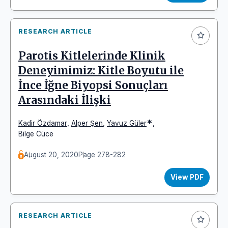
RESEARCH ARTICLE
Parotis Kitlelerinde Klinik
Deneyimimiz: Kitle Boyutu ile
İnce İğne Biyopsi Sonuçları
Arasındaki İlişki
*
Kadir Özdamar
,
Alper Şen
,
Yavuz Güler
,
Bilge Cüce
August 20, 2020
Page 278-282
View PDF
RESEARCH ARTICLE