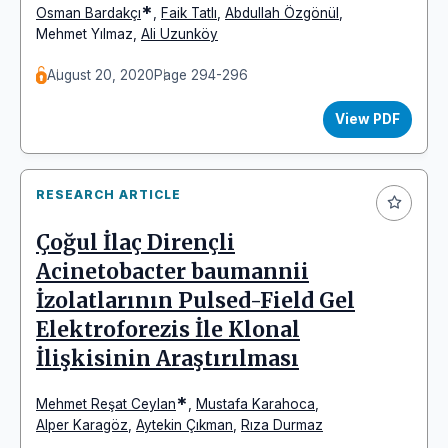
*
Osman Bardakçı
,
Faik Tatlı
,
Abdullah Özgönül
,
Mehmet Yılmaz
,
Ali Uzunköy
August 20, 2020
Page 294-296
View PDF
RESEARCH ARTICLE
Çoğul İlaç Dirençli
Acinetobacter baumannii
İzolatlarının Pulsed-Field Gel
Elektroforezis İle Klonal
İlişkisinin Araştırılması
*
Mehmet Reşat Ceylan
,
Mustafa Karahoca
,
Alper Karagöz
,
Aytekin Çıkman
,
Rıza Durmaz