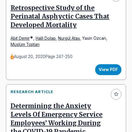
Retrospective Study of the
Perinatal Asphyctic Cases That
Developed Mortality
*
Abit Demir
,
Halil Dolap
,
Nurgül Ataş
,
Yasin Özcan
,
Müslüm Toptan
August 20, 2020
Page 247-250
View PDF
RESEARCH ARTICLE
Determining the Anxiety
Levels Of Emergency Service
Employees’ Working During
the COVID-19 Pandemic