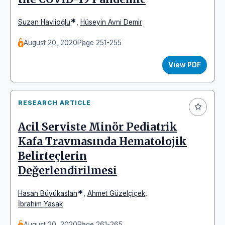
*
Suzan Havlioğlu
,
Hüseyin Avni Demir
August 20, 2020
Page 251-255
View PDF
RESEARCH ARTICLE
Acil Serviste Minör Pediatrik
Kafa Travmasında Hematolojik
Belirteçlerin
Değerlendirilmesi
*
Hasan Büyükaslan
,
Ahmet Güzelçiçek
,
İbrahim Yasak
August 20, 2020
Page 261-265