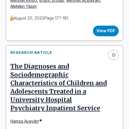
Mehmet Kirişçi
,
Erdinç Eroğlu
,
Mehmet Acipayam
,
Alptekin Yasım
August 20, 2020
Page 177-181
View PDF
RESEARCH ARTICLE
The Diagnoses and
Sociodemographic
Characteristics of Children and
Adolescents Treated in a
University Hospital
Psychiatry Inpatient Service
*
Hamza Ayaydın