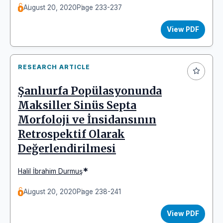
August 20, 2020
Page 233-237
View PDF
RESEARCH ARTICLE
Şanlıurfa Popülasyonunda
Maksiller Sinüs Septa
Morfoloji ve İnsidansının
Retrospektif Olarak
Değerlendirilmesi
*
Halil İbrahim Durmuş
August 20, 2020
Page 238-241
View PDF