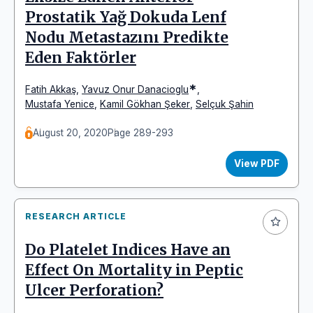
Prostatik Yağ Dokuda Lenf
Nodu Metastazını Predikte
Eden Faktörler
*
Fatih Akkaş
,
Yavuz Onur Danacioglu
,
Mustafa Yenice
,
Kamil Gökhan Şeker
,
Selçuk Şahin
August 20, 2020
Page 289-293
View PDF
RESEARCH ARTICLE
Do Platelet Indices Have an
Effect On Mortality in Peptic
Ulcer Perforation?