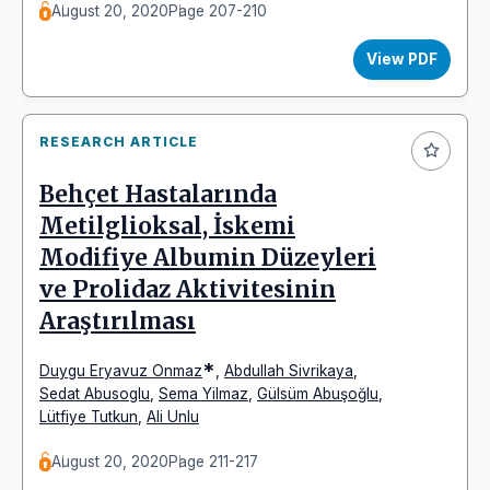
August 20, 2020
Page 207-210
View PDF
RESEARCH ARTICLE
Behçet Hastalarında
Metilglioksal, İskemi
Modifiye Albumin Düzeyleri
ve Prolidaz Aktivitesinin
Araştırılması
*
Duygu Eryavuz Onmaz
,
Abdullah Sivrikaya
,
Sedat Abusoglu
,
Sema Yilmaz
,
Gülsüm Abuşoğlu
,
Lütfiye Tutkun
,
Ali Unlu
August 20, 2020
Page 211-217