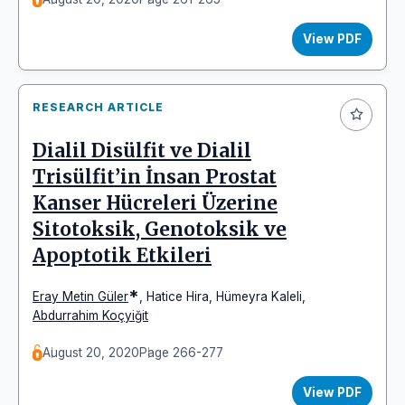
View PDF
RESEARCH ARTICLE
Dialil Disülfit ve Dialil
Trisülfit’in İnsan Prostat
Kanser Hücreleri Üzerine
Sitotoksik, Genotoksik ve
Apoptotik Etkileri
*
Eray Metin Güler
,
Hatice Hira
,
Hümeyra Kaleli
,
Abdurrahim Koçyiğit
August 20, 2020
Page 266-277
View PDF