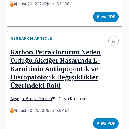
August 20, 2020
Page 182-188
View PDF
RESEARCH ARTICLE
Karbon Tetraklorürün Neden
Olduğu Akciğer Hasarında L-
Karnitinin Antiapoptotik ve
Histopatolojik Değişiklikler
Üzerindeki Rolü
*
Ayşegül Burçin Yıldırım
,
Derya Karabulut
August 20, 2020
Page 189-194
View PDF