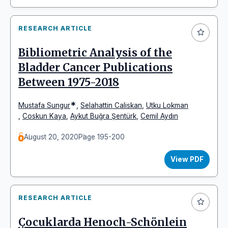
RESEARCH ARTICLE
Bibliometric Analysis of the
Bladder Cancer Publications
Between 1975-2018
*
Mustafa Sungur
,
Selahattin Caliskan
,
Utku Lokman
,
Coskun Kaya
,
Aykut Buğra Şentürk
,
Cemil Aydın
August 20, 2020
Page 195-200
View PDF
RESEARCH ARTICLE
Çocuklarda Henoch-Schönlein