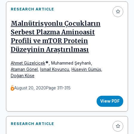
RESEARCH ARTICLE
Malnütrisyonlu Çocukların
Serbest Plazma Aminoasit
Profili ve mTOR Protein
Düzeyinin Araştırılması
*
Ahmet Güzelçiçek
,
Muhammed Şeyhanlı
,
Ataman Gönel
,
İsmail Koyuncu
,
Hüseyin Gümüş
,
Doğan Köse
August 20, 2020
Page 311-315
View PDF
RESEARCH ARTICLE