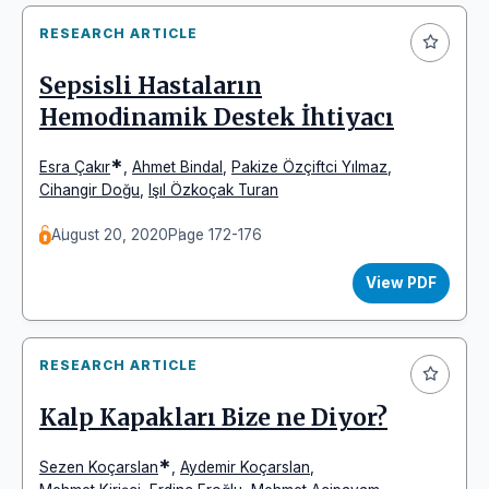
RESEARCH ARTICLE
Sepsisli Hastaların
Hemodinamik Destek İhtiyacı
*
Esra Çakır
,
Ahmet Bindal
,
Pakize Özçiftci Yılmaz
,
Cihangir Doğu
,
Işıl Özkoçak Turan
August 20, 2020
Page 172-176
View PDF
RESEARCH ARTICLE
Kalp Kapakları Bize ne Diyor?
*
Sezen Koçarslan
,
Aydemir Koçarslan
,