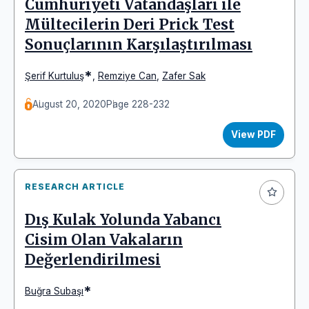
Cumhuriyeti Vatandaşları ile
Mültecilerin Deri Prick Test
Sonuçlarının Karşılaştırılması
*
Şerif Kurtuluş
,
Remziye Can
,
Zafer Sak
August 20, 2020
Page 228-232
View PDF
RESEARCH ARTICLE
Dış Kulak Yolunda Yabancı
Cisim Olan Vakaların
Değerlendirilmesi
*
Buğra Subaşı