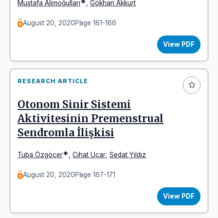
*
Mustafa Alimoğulları
,
Gökhan Akkurt
August 20, 2020
Page 161-166
View PDF
RESEARCH ARTICLE
Otonom Sinir Sistemi
Aktivitesinin Premenstrual
Sendromla İlişkisi
*
Tuba Özgöçer
,
Cihat Uçar
,
Sedat Yıldız
August 20, 2020
Page 167-171
View PDF