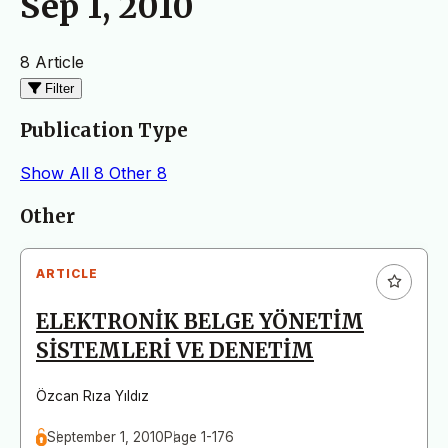
Sep 1, 2010
8 Article
Filter
Publication Type
Show All
8
Other
8
Articles
Other
ARTICLE
ELEKTRONİK BELGE YÖNETİM
SİSTEMLERİ VE DENETİM
Özcan Rıza Yıldız
September 1, 2010
Page 1-176