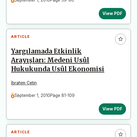
View PDF
ARTICLE
Yargılamada Etkinlik
Arayışları: Medeni Usûl
Hukukunda Usûl Ekonomisi
İbrahim Çetin
September 1, 2010
Page 81-109
View PDF
ARTICLE