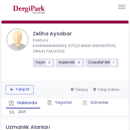
Zeliha Aysabar
Doktora
KAHRAMANMARAŞ SÜTÇÜ İMAM ÜNİVERSİTESİ,
ZİRAAT FAKÜLTESİ
Yayın
Hakemlik
CrossRef Atıf
3
0
1
0
0
Takipçi
Takip Edilen
Takip Et
Yayınlar
Görevler
Hakkında
Atıf
Uzmanlık Alanları