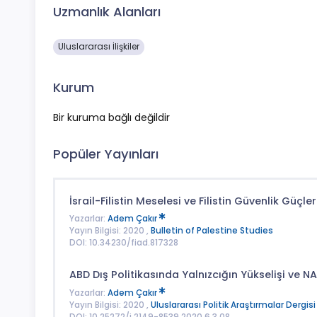
Uzmanlık Alanları
Uluslararası İlişkiler
Kurum
Bir kuruma bağlı değildir
Popüler Yayınları
İsrail-Filistin Meselesi ve Filistin Güvenlik Güçler
Yazarlar:
Adem Çakır
Yayın Bilgisi: 2020 ,
Bulletin of Palestine Studies
DOI: 10.34230/fiad.817328
ABD Dış Politikasında Yalnızcığın Yükselişi ve NA
Yazarlar:
Adem Çakır
Yayın Bilgisi: 2020 ,
Uluslararası Politik Araştırmalar Dergisi
DOI: 10.25272/j.2149-8539.2020.6.3.08