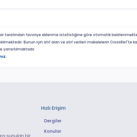
ar tarafından favoriye eklenme istatistiğine göre otomatik belirlenmekte
ekilmektedir. Bunun için atıf alan ve atıf verilen makalelerin CrossRef'te
eme yansıtılmaktadır.
nız.
Hızlı Erişim
Dergiler
Konular
ra sunulan bir