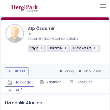
Alp Özdemir
Dr.
ESKISEHIR TECHNICAL UNIVERSİTY
Yayın
Hakemlik
CrossRef Atıf
1
1
15
0
0
Takipçi
Takip Edilen
Takip Et
Yayınlar
Görevler
Hakkında
Atıf
Uzmanlık Alanları