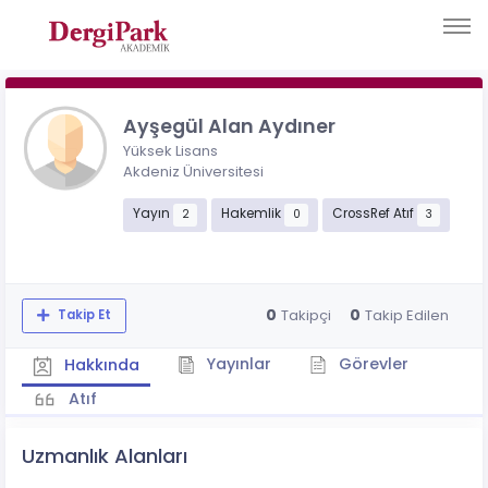
Ayşegül Alan Aydıner
Yüksek Lisans
Akdeniz Üniversitesi
Yayın
Hakemlik
CrossRef Atıf
2
0
3
0
0
Takipçi
Takip Edilen
Takip Et
Yayınlar
Görevler
Hakkında
Atıf
Uzmanlık Alanları