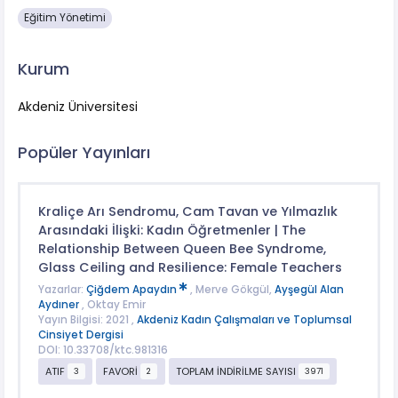
Eğitim Yönetimi
Kurum
Akdeniz Üniversitesi
Popüler Yayınları
Kraliçe Arı Sendromu, Cam Tavan ve Yılmazlık
Arasındaki İlişki: Kadın Öğretmenler | The
Relationship Between Queen Bee Syndrome,
Glass Ceiling and Resilience: Female Teachers
Yazarlar:
Çiğdem Apaydın
, Merve Gökgül,
Ayşegül Alan
Aydıner
, Oktay Emir
Yayın Bilgisi: 2021 ,
Akdeniz Kadın Çalışmaları ve Toplumsal
Cinsiyet Dergisi
DOI: 10.33708/ktc.981316
ATIF
FAVORİ
TOPLAM İNDİRİLME SAYISI
3
2
3971