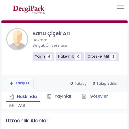
Banu Çiçek Arı
Doktora
Selçuk Üniversitesi
Yayın
Hakemlik
CrossRef Atıf
4
0
2
0
0
Takipçi
Takip Edilen
Takip Et
Yayınlar
Görevler
Hakkında
Atıf
Uzmanlık Alanları