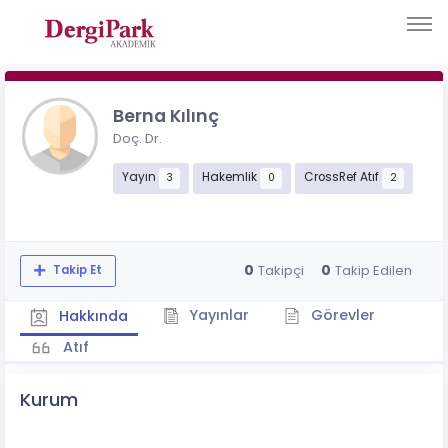
Berna Kılınç
Doç. Dr.
Yayın
Hakemlik
CrossRef Atıf
3
0
2
0
0
Takipçi
Takip Edilen
Takip Et
Yayınlar
Görevler
Hakkında
Atıf
Kurum