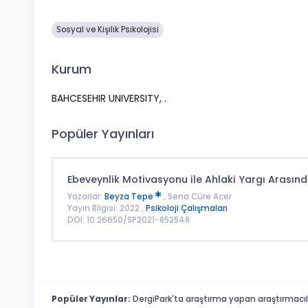
Sosyal ve Kişilik Psikolojisi
Kurum
BAHCESEHIR UNIVERSITY, .
Popüler Yayınları
Ebeveynlik Motivasyonu ile Ahlaki Yargı Arasınd
Yazarlar:
Beyza Tepe
, Sena Cüre Acer
Yayın Bilgisi: 2022 ,
Psikoloji Çalışmaları
DOI: 10.26650/SP2021-852548
Popüler Yayınlar:
DergiPark'ta araştırma yapan araştırmacıl