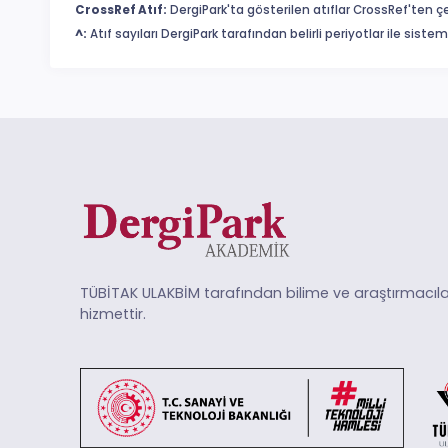
CrossRef Atıf:
DergiPark'ta gösterilen atıflar CrossRef'ten ç
^:
Atıf sayıları DergiPark tarafından belirli periyotlar ile sist
TÜBİTAK ULAKBİM tarafından bilime ve araştırmacıla
hizmettir.