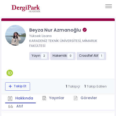
Beyza Nur Azmanoğlu
Yüksek Lisans
KARADENİZ TEKNİK ÜNİVERSİTESİ, MİMARLIK
FAKÜLTESİ
Yayın
Hakemlik
CrossRef Atıf
2
0
1
1
1
Takipçi
Takip Edilen
Takip Et
Yayınlar
Görevler
Hakkında
Atıf