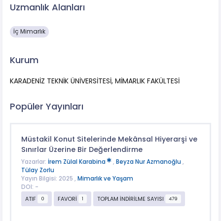
Uzmanlık Alanları
İç Mimarlık
Kurum
KARADENİZ TEKNİK ÜNİVERSİTESİ, MİMARLIK FAKÜLTESİ
Popüler Yayınları
Müstakil Konut Sitelerinde Mekânsal Hiyerarşi ve
Sınırlar Üzerine Bir Değerlendirme
Yazarlar:
İrem Zülal Karabina
,
Beyza Nur Azmanoğlu
,
Tülay Zorlu
Yayın Bilgisi: 2025 ,
Mimarlık ve Yaşam
DOI: -
ATIF
FAVORİ
TOPLAM İNDİRİLME SAYISI
0
1
479