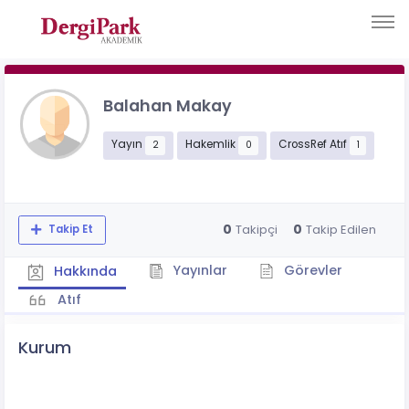
Balahan Makay
Yayın
Hakemlik
CrossRef Atıf
2
0
1
0
0
Takipçi
Takip Edilen
Takip Et
Yayınlar
Görevler
Hakkında
Atıf
Kurum