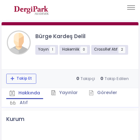
Bürge Kardeş Delil
Yayın
Hakemlik
CrossRef Atıf
1
0
2
0
0
Takipçi
Takip Edilen
Takip Et
Yayınlar
Görevler
Hakkında
Atıf
Kurum