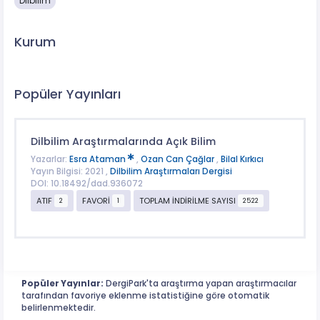
Dilbilim
Kurum
Popüler Yayınları
Dilbilim Araştırmalarında Açık Bilim
Yazarlar:
Esra Ataman
,
Ozan Can Çağlar
,
Bilal Kırkıcı
Yayın Bilgisi: 2021 ,
Dilbilim Araştırmaları Dergisi
DOI: 10.18492/dad.936072
ATIF
FAVORİ
TOPLAM İNDİRİLME SAYISI
2
1
2522
Popüler Yayınlar:
DergiPark'ta araştırma yapan araştırmacılar
tarafından favoriye eklenme istatistiğine göre otomatik
belirlenmektedir.