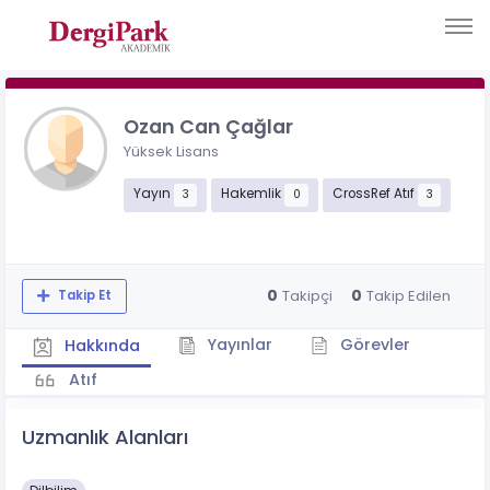
Ozan Can Çağlar
Yüksek Lisans
Yayın
Hakemlik
CrossRef Atıf
3
0
3
0
0
Takipçi
Takip Edilen
Takip Et
Yayınlar
Görevler
Hakkında
Atıf
Uzmanlık Alanları