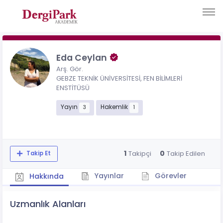
Eda Ceylan
Arş. Gör.
GEBZE TEKNİK ÜNİVERSİTESİ, FEN BİLİMLERİ
ENSTİTÜSÜ
Yayın
Hakemlik
3
1
1
0
Takipçi
Takip Edilen
Takip Et
Yayınlar
Görevler
Hakkında
Uzmanlık Alanları