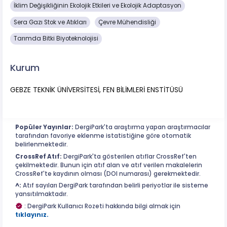
İklim Değişikliğinin Ekolojik Etkileri ve Ekolojik Adaptasyon
Sera Gazı Stok ve Atıkları
Çevre Mühendisliği
Tarımda Bitki Biyoteknolojisi
Kurum
GEBZE TEKNİK ÜNİVERSİTESİ, FEN BİLİMLERİ ENSTİTÜSÜ
Popüler Yayınlar:
DergiPark'ta araştırma yapan araştırmacılar
tarafından favoriye eklenme istatistiğine göre otomatik
belirlenmektedir.
CrossRef Atıf:
DergiPark'ta gösterilen atıflar CrossRef'ten
çekilmektedir. Bunun için atıf alan ve atıf verilen makalelerin
CrossRef'te kaydının olması (DOI numarası) gerekmektedir.
^:
Atıf sayıları DergiPark tarafından belirli periyotlar ile sisteme
yansıtılmaktadır.
: DergiPark Kullanıcı Rozeti hakkında bilgi almak için
tıklayınız.