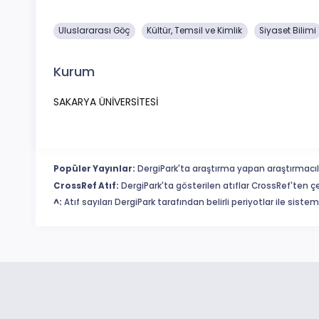
Uluslararası Göç
Kültür, Temsil ve Kimlik
Siyaset Bilimi
Kurum
SAKARYA ÜNİVERSİTESİ
Popüler Yayınlar:
DergiPark'ta araştırma yapan araştırmacıl
CrossRef Atıf:
DergiPark'ta gösterilen atıflar CrossRef'ten ç
^:
Atıf sayıları DergiPark tarafından belirli periyotlar ile sist