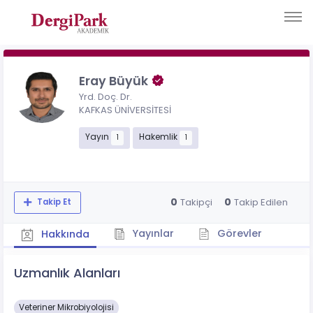
Eray Büyük
Yrd. Doç. Dr.
KAFKAS ÜNİVERSİTESİ
Yayın
Hakemlik
1
1
0
0
Takipçi
Takip Edilen
Takip Et
Yayınlar
Görevler
Hakkında
Uzmanlık Alanları
Veteriner Mikrobiyolojisi