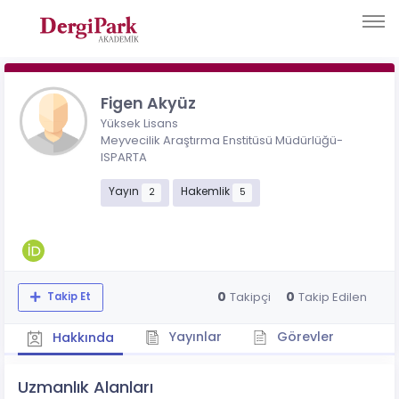
Figen Akyüz
Yüksek Lisans
Meyvecilik Araştırma Enstitüsü Müdürlüğü-
ISPARTA
Yayın
Hakemlik
2
5
0
0
Takipçi
Takip Edilen
Takip Et
Yayınlar
Görevler
Hakkında
Uzmanlık Alanları