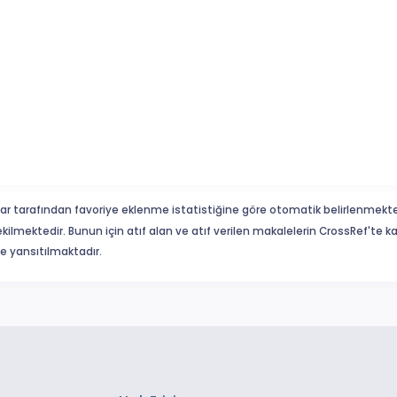
ar tarafından favoriye eklenme istatistiğine göre otomatik belirlenmekte
ekilmektedir. Bunun için atıf alan ve atıf verilen makalelerin CrossRef'te
eme yansıtılmaktadır.