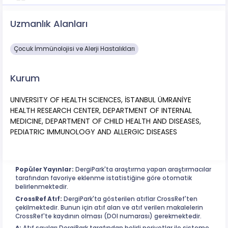
Uzmanlık Alanları
Çocuk İmmünolojisi ve Alerji Hastalıkları
Kurum
UNIVERSITY OF HEALTH SCIENCES, İSTANBUL ÜMRANİYE
HEALTH RESEARCH CENTER, DEPARTMENT OF INTERNAL
MEDICINE, DEPARTMENT OF CHILD HEALTH AND DISEASES,
PEDIATRIC IMMUNOLOGY AND ALLERGIC DISEASES
Popüler Yayınlar:
DergiPark'ta araştırma yapan araştırmacılar
tarafından favoriye eklenme istatistiğine göre otomatik
belirlenmektedir.
CrossRef Atıf:
DergiPark'ta gösterilen atıflar CrossRef'ten
çekilmektedir. Bunun için atıf alan ve atıf verilen makalelerin
CrossRef'te kaydının olması (DOI numarası) gerekmektedir.