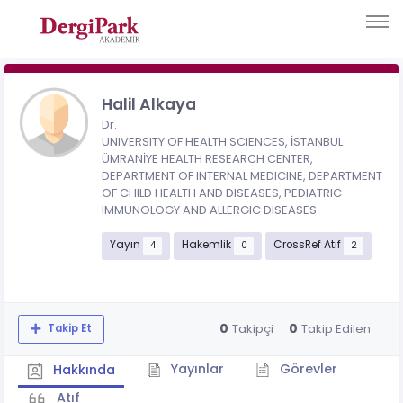
Halil Alkaya
Dr.
UNIVERSITY OF HEALTH SCIENCES, İSTANBUL
ÜMRANİYE HEALTH RESEARCH CENTER,
DEPARTMENT OF INTERNAL MEDICINE, DEPARTMENT
OF CHILD HEALTH AND DISEASES, PEDIATRIC
IMMUNOLOGY AND ALLERGIC DISEASES
Yayın
Hakemlik
CrossRef Atıf
4
0
2
0
0
Takipçi
Takip Edilen
Takip Et
Yayınlar
Görevler
Hakkında
Atıf