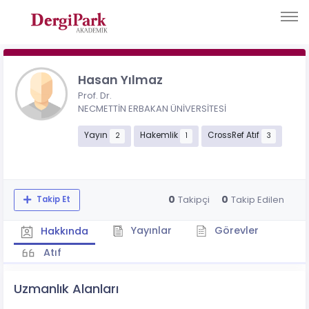
Hasan Yılmaz
Prof. Dr.
NECMETTİN ERBAKAN ÜNİVERSİTESİ
Yayın
Hakemlik
CrossRef Atıf
2
1
3
0
0
Takipçi
Takip Edilen
Takip Et
Yayınlar
Görevler
Hakkında
Atıf
Uzmanlık Alanları