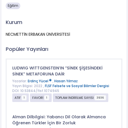
Eğitim
Kurum
NECMETTİN ERBAKAN ÜNİVERSİTESİ
Popüler Yayınları
LUDWIG WITTGENSTEIN’IN “SİNEK ŞİŞESİNDEKİ
SİNEK” METAFORUNA DAİR
Yazarlar:
Erdinç Yücel
,
Hasan Yılmaz
Yayın Bilgisi: 2022 ,
FLSF Felsefe ve Sosyal Bilimler Dergisi
DOI: 10.53844/flsf.1074945
ATIF
FAVORİ
TOPLAM İNDİRİLME SAYISI
1
1
3936
Alman Dilbilgisi: Yabancı Dil Olarak Almanca
Öğrenen Türkler İçin Bir Zorluk