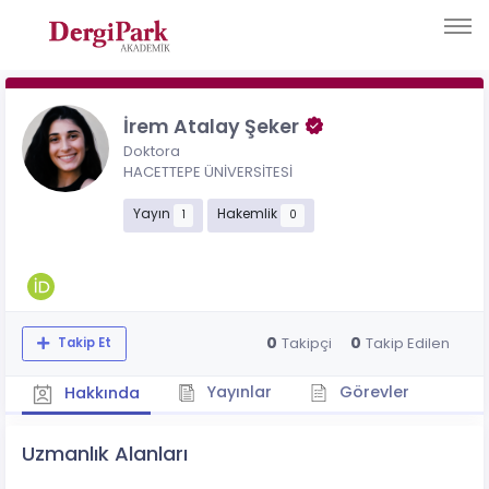
İrem Atalay Şeker
Doktora
HACETTEPE ÜNİVERSİTESİ
Yayın
Hakemlik
1
0
0
0
Takipçi
Takip Edilen
Takip Et
Yayınlar
Görevler
Hakkında
Uzmanlık Alanları