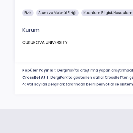
Fizik
Atom ve Molekül Fiziği
Kuantum Bilgisi, Hesaplama
Kurum
CUKUROVA UNIVERSITY
Popüler Yayınlar:
DergiPark'ta araştırma yapan araştırmacıl
CrossRef Atıf:
DergiPark'ta gösterilen atıflar CrossRef'ten ç
^:
Atıf sayıları DergiPark tarafından belirli periyotlar ile sist