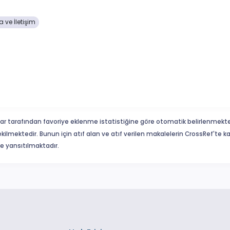
 ve İletişim
ar tarafından favoriye eklenme istatistiğine göre otomatik belirlenmekte
ekilmektedir. Bunun için atıf alan ve atıf verilen makalelerin CrossRef'te
eme yansıtılmaktadır.