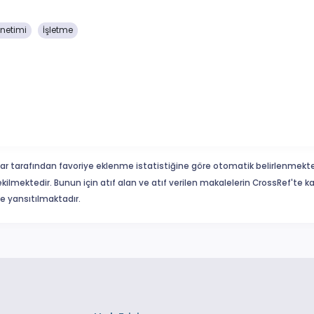
önetimi
İşletme
ar tarafından favoriye eklenme istatistiğine göre otomatik belirlenmekte
ekilmektedir. Bunun için atıf alan ve atıf verilen makalelerin CrossRef'te
eme yansıtılmaktadır.