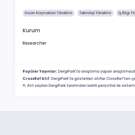
İnsan Kaynakları Yönetimi
Teknoloji Yönetimi
İş Bilgi Y
Kurum
Researcher
Popüler Yayınlar:
DergiPark'ta araştırma yapan araştırmacıl
CrossRef Atıf:
DergiPark'ta gösterilen atıflar CrossRef'ten ç
^:
Atıf sayıları DergiPark tarafından belirli periyotlar ile sist