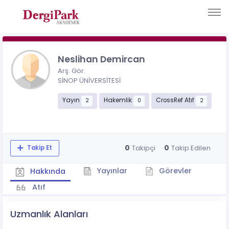
Neslihan Demircan
Arş. Gör.
SİNOP ÜNİVERSİTESİ
Yayın
Hakemlik
CrossRef Atıf
2
0
2
0
0
Takipçi
Takip Edilen
Takip Et
Yayınlar
Görevler
Hakkında
Atıf
Uzmanlık Alanları