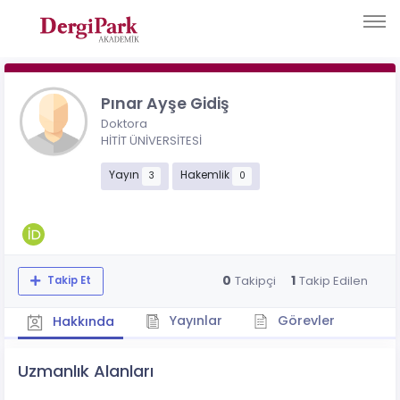
Pınar Ayşe Gidiş
Doktora
HİTİT ÜNİVERSİTESİ
Yayın
Hakemlik
3
0
0
1
Takipçi
Takip Edilen
Takip Et
Yayınlar
Görevler
Hakkında
Uzmanlık Alanları