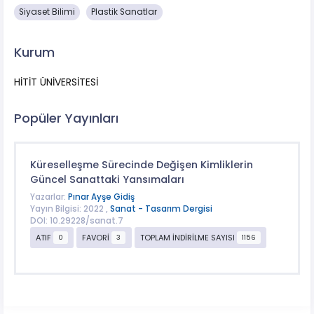
Siyaset Bilimi
Plastik Sanatlar
Kurum
HİTİT ÜNİVERSİTESİ
Popüler Yayınları
Küreselleşme Sürecinde Değişen Kimliklerin
Güncel Sanattaki Yansımaları
Yazarlar:
Pınar Ayşe Gidiş
Yayın Bilgisi: 2022 ,
Sanat - Tasarım Dergisi
DOI: 10.29228/sanat.7
ATIF
FAVORİ
TOPLAM İNDİRİLME SAYISI
0
3
1156