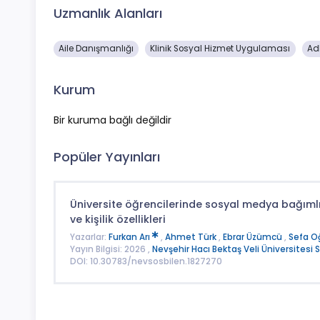
Uzmanlık Alanları
Aile Danışmanlığı
Klinik Sosyal Hizmet Uygulaması
Adl
Kurum
Bir kuruma bağlı değildir
Popüler Yayınları
Üniversite öğrencilerinde sosyal medya bağımlı
ve kişilik özellikleri
Yazarlar:
Furkan Arı
,
Ahmet Türk
,
Ebrar Üzümcü
,
Sefa O
Yayın Bilgisi: 2026 ,
Nevşehir Hacı Bektaş Veli Üniversitesi S
DOI: 10.30783/nevsosbilen.1827270