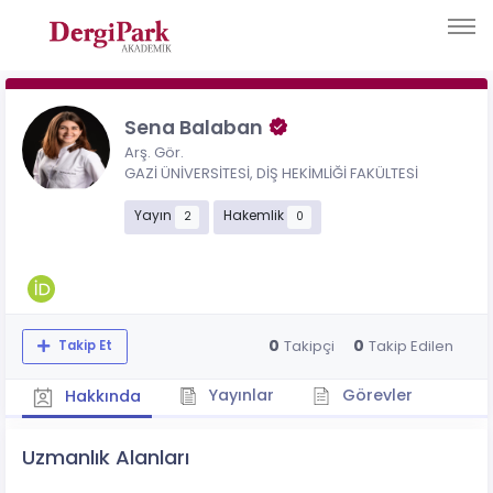
Sena Balaban
Arş. Gör.
GAZİ ÜNİVERSİTESİ, DİŞ HEKİMLİĞİ FAKÜLTESİ
Yayın
Hakemlik
2
0
0
0
Takipçi
Takip Edilen
Takip Et
Yayınlar
Görevler
Hakkında
Uzmanlık Alanları