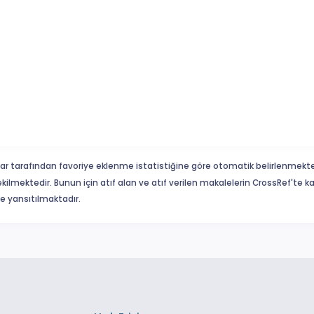
ar tarafından favoriye eklenme istatistiğine göre otomatik belirlenmekte
ekilmektedir. Bunun için atıf alan ve atıf verilen makalelerin CrossRef'te
eme yansıtılmaktadır.