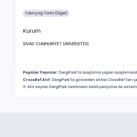
Yakınçağ Tarihi (Diğer)
Kurum
SİVAS CUMHURİYET ÜNİVERSİTESİ
Popüler Yayınlar:
DergiPark'ta araştırma yapan araştırmacıl
CrossRef Atıf:
DergiPark'ta gösterilen atıflar CrossRef'ten ç
^:
Atıf sayıları DergiPark tarafından belirli periyotlar ile sist