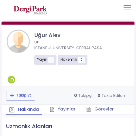
Uğur Alev
Dr.
ISTANBUL UNIVERSITY-CERRAHPASA
Yayın
Hakemlik
1
0
0
0
Takipçi
Takip Edilen
Takip Et
Yayınlar
Görevler
Hakkında
Uzmanlık Alanları