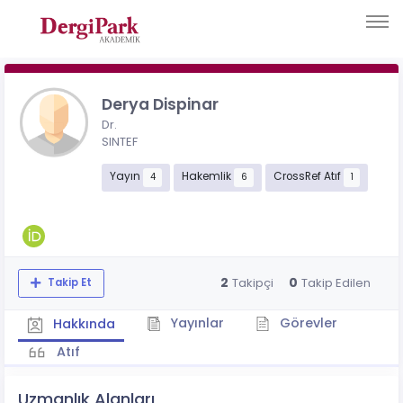
Derya Dispinar
Dr.
SINTEF
Yayın
Hakemlik
CrossRef Atıf
4
6
1
2
0
Takipçi
Takip Edilen
Takip Et
Yayınlar
Görevler
Hakkında
Atıf
Uzmanlık Alanları