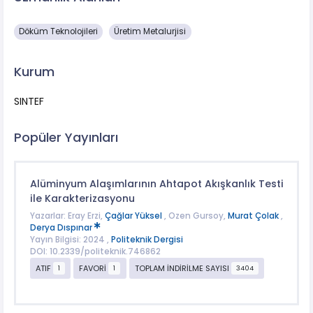
Döküm Teknolojileri
Üretim Metalurjisi
Kurum
SINTEF
Popüler Yayınları
Alüminyum Alaşımlarının Ahtapot Akışkanlık Testi
ile Karakterizasyonu
Yazarlar: Eray Erzi,
Çağlar Yüksel
, Ozen Gursoy,
Murat Çolak
,
Derya Dıspınar
Yayın Bilgisi: 2024 ,
Politeknik Dergisi
DOI: 10.2339/politeknik.746862
ATIF
FAVORİ
TOPLAM İNDİRİLME SAYISI
1
1
3404