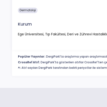
Dermatoloji
Kurum
Ege Üniversitesi, Tıp Fakültesi, Deri ve Zührevi Hastalıkl
Popüler Yayınlar:
DergiPark'ta araştırma yapan araştırmacıl
CrossRef Atıf:
DergiPark'ta gösterilen atıflar CrossRef'ten ç
^:
Atıf sayıları DergiPark tarafından belirli periyotlar ile sist