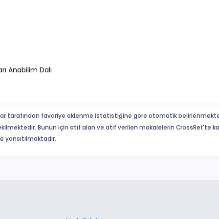
arı Anabilim Dalı
ar tarafından favoriye eklenme istatistiğine göre otomatik belirlenmekte
ekilmektedir. Bunun için atıf alan ve atıf verilen makalelerin CrossRef'te
eme yansıtılmaktadır.