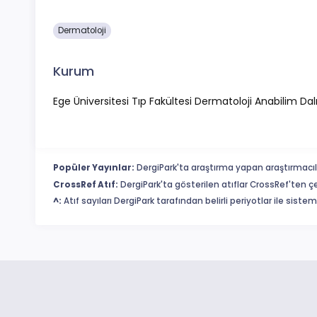
Dermatoloji
Kurum
Ege Üniversitesi Tıp Fakültesi Dermatoloji Anabilim Dal
Popüler Yayınlar:
DergiPark'ta araştırma yapan araştırmacıl
CrossRef Atıf:
DergiPark'ta gösterilen atıflar CrossRef'ten ç
^:
Atıf sayıları DergiPark tarafından belirli periyotlar ile sist