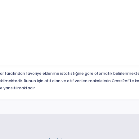
ı
ar tarafından favoriye eklenme istatistiğine göre otomatik belirlenmekte
ekilmektedir. Bunun için atıf alan ve atıf verilen makalelerin CrossRef'te
eme yansıtılmaktadır.