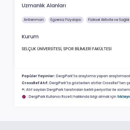
Uzmanlık Alanları
Antrenman
Egzersiz Fizyolojisi
Fiziksel Aktivite ve Sağlık
Kurum
SELÇUK ÜNİVERSİTESİ, SPOR BİLİMLERİ FAKÜLTESİ
Popüler Yayınlar:
DergiPark'ta araştırma yapan araştırmacıl
CrossRef Atıf:
DergiPark'ta gösterilen atıflar CrossRef'ten ç
^:
Atıf sayıları DergiPark tarafından belirli periyotlar ile sist
: DergiPark Kullanıcı Rozeti hakkında bilgi almak için
tıklayı