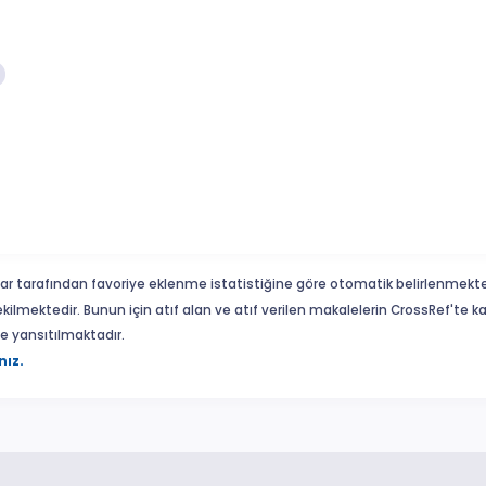
ar tarafından favoriye eklenme istatistiğine göre otomatik belirlenmekte
ekilmektedir. Bunun için atıf alan ve atıf verilen makalelerin CrossRef'te
eme yansıtılmaktadır.
nız.