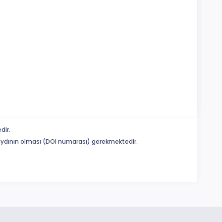
dir.
 kaydının olması (DOI numarası) gerekmektedir.