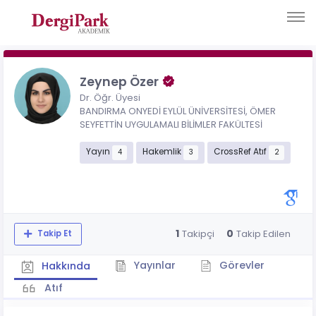
Zeynep Özer
Dr. Öğr. Üyesi
BANDIRMA ONYEDİ EYLÜL ÜNİVERSİTESİ, ÖMER
SEYFETTİN UYGULAMALI BİLİMLER FAKÜLTESİ
Yayın
Hakemlik
CrossRef Atıf
4
3
2
1
0
Takipçi
Takip Edilen
Takip Et
Yayınlar
Görevler
Hakkında
Atıf