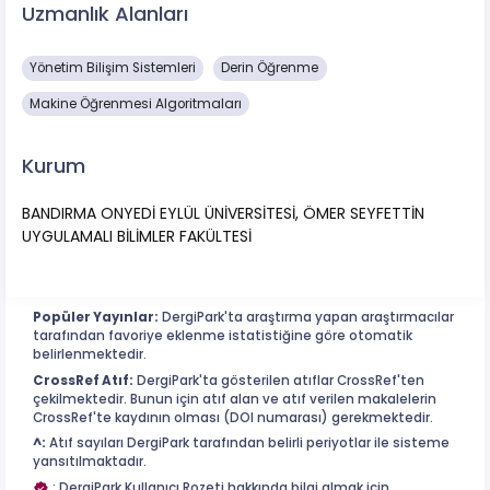
Uzmanlık Alanları
Yönetim Bilişim Sistemleri
Derin Öğrenme
Makine Öğrenmesi Algoritmaları
Kurum
BANDIRMA ONYEDİ EYLÜL ÜNİVERSİTESİ, ÖMER SEYFETTİN
UYGULAMALI BİLİMLER FAKÜLTESİ
Popüler Yayınlar:
DergiPark'ta araştırma yapan araştırmacılar
tarafından favoriye eklenme istatistiğine göre otomatik
belirlenmektedir.
CrossRef Atıf:
DergiPark'ta gösterilen atıflar CrossRef'ten
çekilmektedir. Bunun için atıf alan ve atıf verilen makalelerin
CrossRef'te kaydının olması (DOI numarası) gerekmektedir.
^:
Atıf sayıları DergiPark tarafından belirli periyotlar ile sisteme
yansıtılmaktadır.
: DergiPark Kullanıcı Rozeti hakkında bilgi almak için