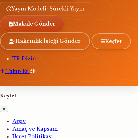
Yayın Modeli: Sürekli Yayın
Makale Gönder
Hakemlik İsteği Gönder
Keşfet
TR Dizin
Takip Et
58
Keşfet
Arşiv
Amaç ve Kapsam
Ücret Politikası